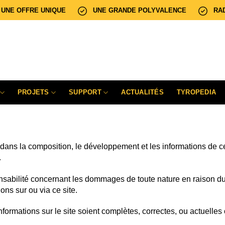
UNE OFFRE UNIQUE
UNE GRANDE POLYVALENCE
RA
PROJETS
SUPPORT
ACTUALITÉS
TYROPEDIA
 dans la composition, le développement et les informations de ce
.
abilité concernant les dommages de toute nature en raison du ré
ns sur ou via ce site.
ormations sur le site soient complètes, correctes, ou actuelles ou