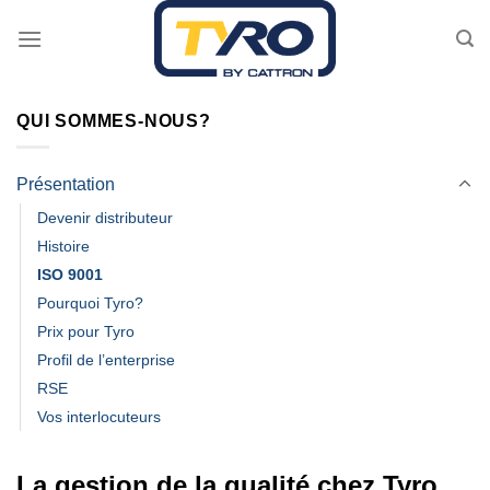
Passer
au
contenu
QUI SOMMES-NOUS?
Présentation
Devenir distributeur
Histoire
ISO 9001
Pourquoi Tyro?
Prix pour Tyro
Profil de l’enterprise
RSE
Vos interlocuteurs
La gestion de la qualité chez Tyro