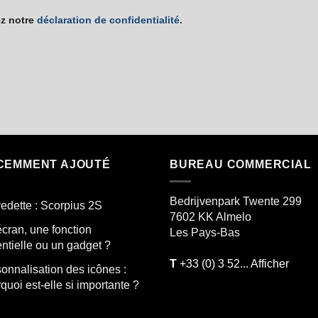
ez notre
déclaration de confidentialité
.
CEMMENT AJOUTÉ
BUREAU COMMERCIAL
Bedrijvenpark Twente 299
edette : Scorpius 2S
7602 KK
Almelo
cran, une fonction
Les Pays-Bas
ntielle ou un gadget ?
T
+33 (0) 3 52... Afficher
onnalisation des icônes :
quoi est-elle si importante ?