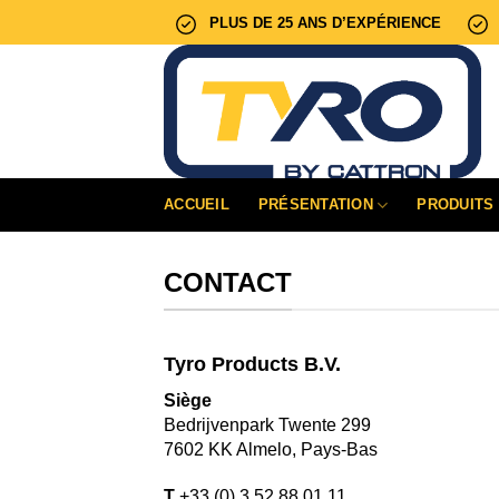
Passer
PLUS DE 25 ANS D’EXPÉRIENCE
au
contenu
ACCUEIL
PRÉSENTATION
PRODUITS
CONTACT
Tyro Products B.V.
Siège
Bedrijvenpark Twente 299
7602 KK Almelo, Pays-Bas
T
+33 (0) 3 52 88 01 11