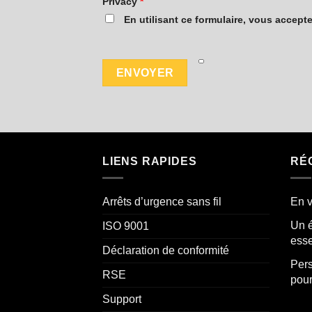
Privacy
*
En utilisant ce formulaire, vous accept
LIENS RAPIDES
RÉ
Arrêts d’urgence sans fil
En v
Un é
ISO 9001
esse
Déclaration de conformité
Pers
RSE
pour
Support