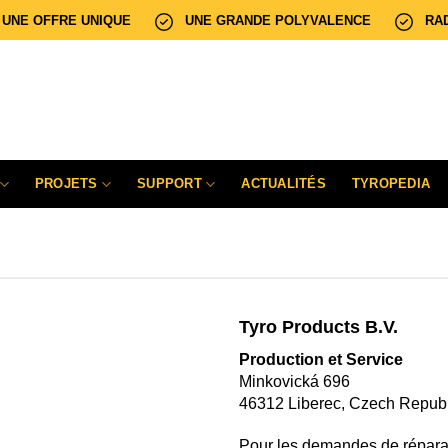
UNE OFFRE UNIQUE
UNE GRANDE POLYVALENCE
RA
PROJETS
SUPPORT
ACTUALITÉS
TYROPEDIA
Tyro Products B.V.
Production et Service
Minkovická 696
46312 Liberec, Czech Republ
Pour les demandes de réparati