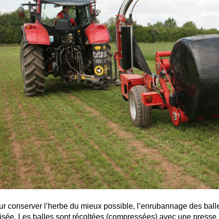
r conserver l’herbe du mieux possible, l’enrubannage des ball
lisée. Les balles sont récoltées (compressées) avec une presse 