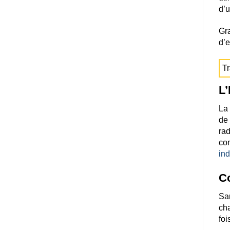
d’u
Gra
d’
Tr
L’
La 
de 
rad
com
ind
Co
Sa
cha
foi