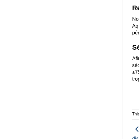
Ré
Not
Aqu
pén
Sé
Af
séc
±75
tro
Thi
dis