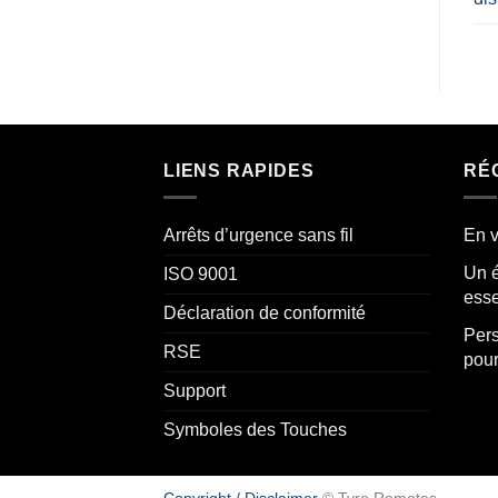
LIENS RAPIDES
RÉ
Arrêts d’urgence sans fil
En v
Un é
ISO 9001
esse
Déclaration de conformité
Pers
RSE
pour
Support
Symboles des Touches
Copyright / Disclaimer
© Tyro Remotes