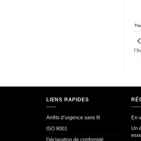
Thi
l’I
LIENS RAPIDES
RÉ
Arrêts d’urgence sans fil
En v
Un é
ISO 9001
esse
Déclaration de conformité