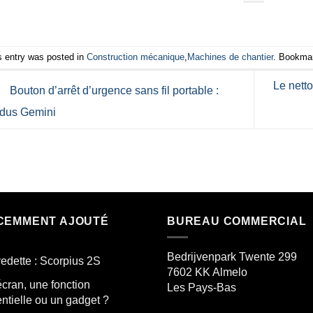
s entry was posted in
Construction mécanique
,
Machines de chantier
. Bookma
Le nett
Bouton d’arrêt d’urgence sans fil portable :
ndus Gemini
CEMMENT AJOUTÉ
BUREAU COMMERCIAL
Bedrijvenpark Twente 299
edette : Scorpius 2S
7602 KK
Almelo
cran, une fonction
Les Pays-Bas
ntielle ou un gadget ?