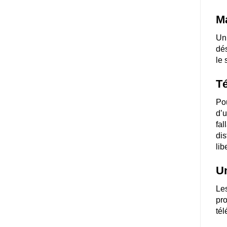
Ma
Un 
dés
le 
T
Pou
d’u
fal
dis
lib
Un
Les
pro
té