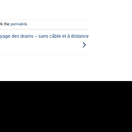
rk the
permalink
.
oyage des drains – sans câble et à distance