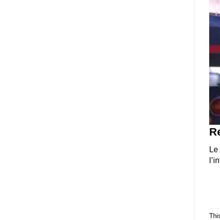
R
Le 
l’i
Thi