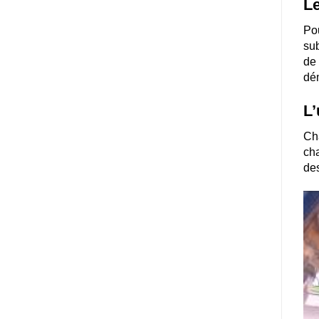
Le
Pou
sub
de 
dém
L’
Ch
cha
des