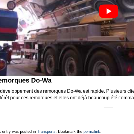
emorques Do-Wa
développement des remorques Do-Wa est rapide. Plusieurs clie
ntérêt pour ces remorques et elles ont déjà beaucoup été comm
s entry was posted in
Transports
. Bookmark the
permalink
.